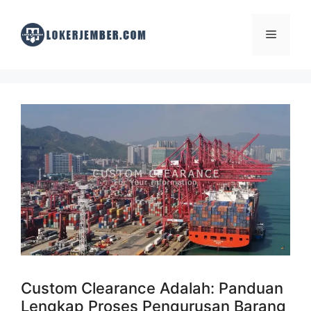
Skip
to
Menu
content
Custom Clearance Adalah: Panduan
Lengkap Proses Pengurusan Barang