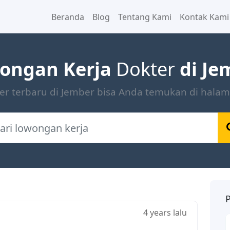
Beranda
Blog
Tentang Kami
Kontak Kami
ongan Kerja
Dokter
di Je
ter terbaru di Jember bisa Anda temukan di hala
P
4 years lalu
P