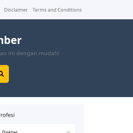
Disclaimer
Terms and Conditions
mber
man ini dengan mudah!
rofesi
rofesi