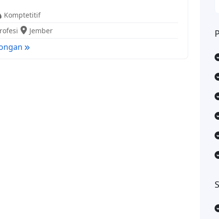
Komptetitif
rofesi
Jember
wongan
S