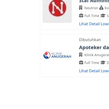
Staf Adminis
Neutron
Ko
Full Time
Lihat Detail Lo
Dibutuhkan
Apoteker d
Klinik Anuger
Full Time
Lihat Detail Lo