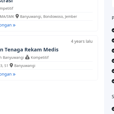
trasi
mpetitif
SMA/SMK
Banyuwangi
,
Bondowoso
,
Jember
wongan
4 years lalu
an Tenaga Rekam Medis
ah Banyuwangi
Kompetitif
D3
,
S1
Banyuwangi
wongan
S