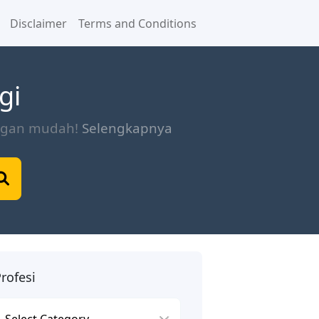
Disclaimer
Terms and Conditions
gi
engan mudah!
Selengkapnya
rofesi
rofesi