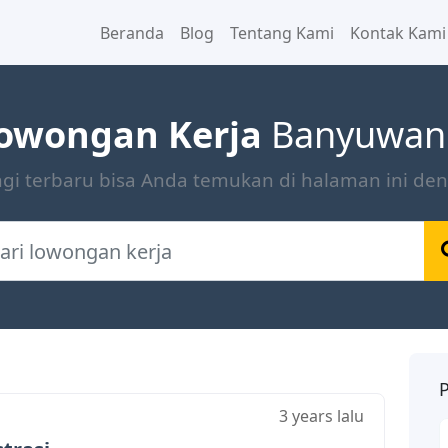
Beranda
Blog
Tentang Kami
Kontak Kami
owongan Kerja
Banyuwan
gi terbaru bisa Anda temukan di halaman ini d
P
3 years lalu
P