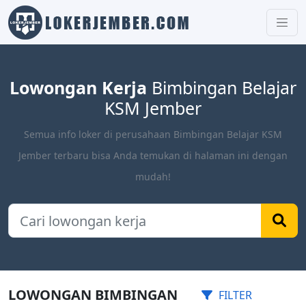
Lowongan Kerja
Bimbingan Belajar
KSM Jember
Semua info loker di perusahaan Bimbingan Belajar KSM
Jember terbaru bisa Anda temukan di halaman ini dengan
mudah!
LOWONGAN BIMBINGAN
FILTER