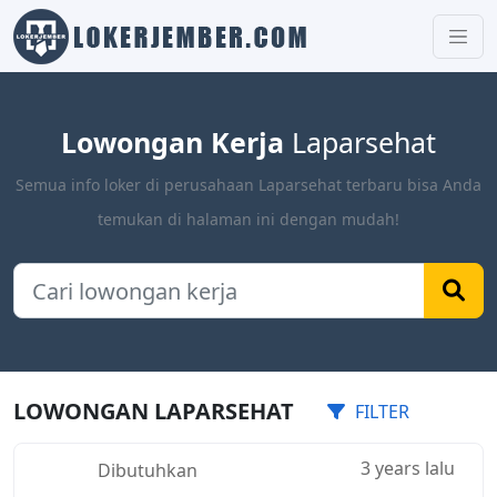
Lowongan Kerja
Laparsehat
Semua info loker di perusahaan Laparsehat terbaru bisa Anda
temukan di halaman ini dengan mudah!
LOWONGAN LAPARSEHAT
FILTER
3 years lalu
Dibutuhkan