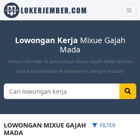
Lowongan Kerja
Mixue Gajah
Mada
Semua info loker di perusahaan Mixue Gajah Mada terbaru
bisa Anda temukan di halaman ini dengan mudah!
LOWONGAN MIXUE GAJAH
FILTER
MADA