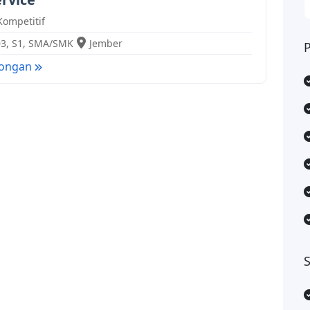
Kompetitif
D3
,
S1
,
SMA/SMK
Jember
wongan
S