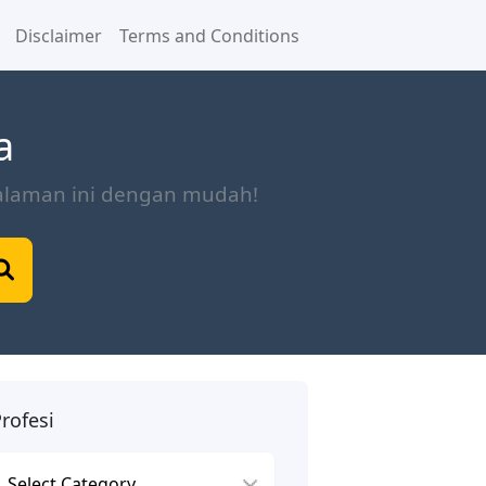
Disclaimer
Terms and Conditions
a
halaman ini dengan mudah!
rofesi
rofesi