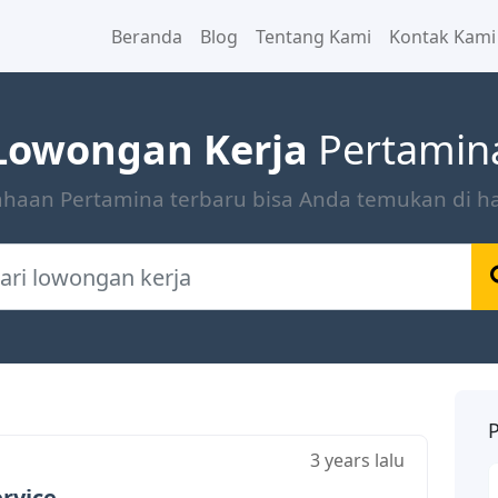
Beranda
Blog
Tentang Kami
Kontak Kami
Lowongan Kerja
Pertamin
sahaan Pertamina terbaru bisa Anda temukan di 
P
3 years lalu
P
rvice