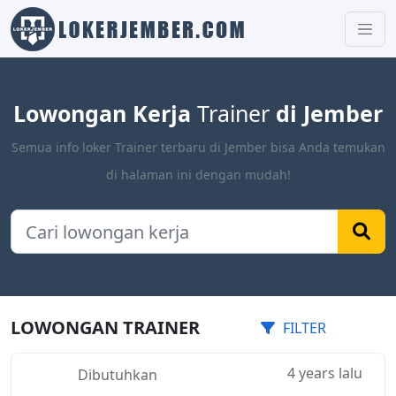
Lowongan Kerja
Trainer
di Jember
Semua info loker Trainer terbaru di Jember bisa Anda temukan
di halaman ini dengan mudah!
LOWONGAN TRAINER
FILTER
4 years lalu
Dibutuhkan